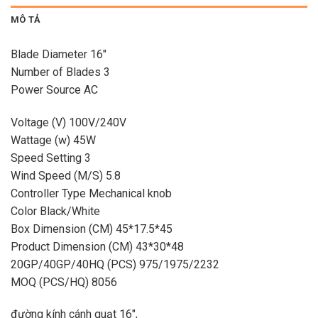
MÔ TẢ
Blade Diameter 16″
Number of Blades 3
Power Source AC
Voltage (V) 100V/240V
Wattage (w) 45W
Speed Setting 3
Wind Speed (M/S) 5.8
Controller Type Mechanical knob
Color Black/White
Box Dimension (CM) 45*17.5*45
Product Dimension (CM) 43*30*48
20GP/40GP/40HQ (PCS) 975/1975/2232
MOQ (PCS/HQ) 8056
đường kính cánh quạt 16″,