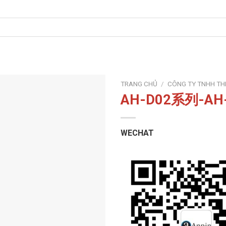
TRANG CHỦ
/
CÔNG TY TNHH TH
AH-D02系列-AH
WECHAT