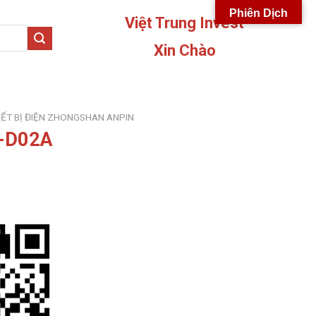
Phiên Dịch
Việt Trung Invest
Xin Chào
IẾT BỊ ĐIỆN ZHONGSHAN ANPIN
-D02A