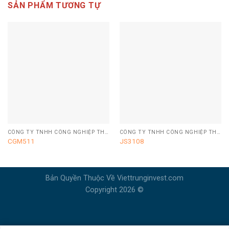
SẢN PHẨM TƯƠNG TỰ
CÔNG TY TNHH CÔNG NGHIỆP THIẾT BỊ ĐIỆN ZHONGSHAN ANMIER
CÔNG TY TNHH CÔNG NGHIỆP THIẾT BỊ ĐIỆN ZHONGSHAN ANMIER
CGM511
JS3108
Bản Quyền Thuộc Về Viettrunginvest.com
Copyright 2026 ©