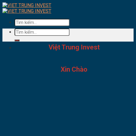
Skip
to
content
Tìm
kiếm:
Tìm
kiếm:
Việt Trung Invest
Xin Chào