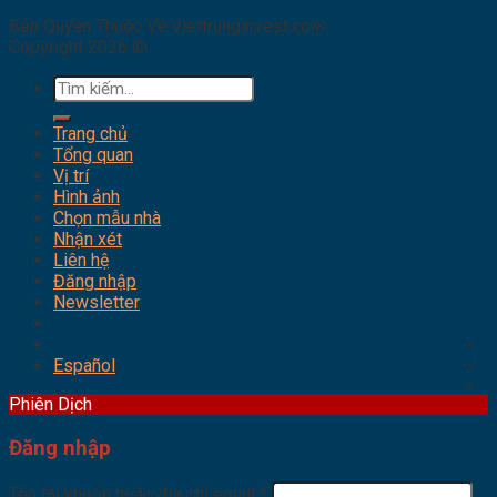
Bản Quyền Thuộc Về Viettrunginvest.com
Copyright 2026 ©
Tìm
kiếm:
Trang chủ
Tổng quan
Vị trí
Hình ảnh
Chọn mẫu nhà
Nhận xét
Liên hệ
Đăng nhập
Newsletter
Español
Phiên Dịch
Đăng nhập
Tên tài khoản hoặc địa chỉ email
*