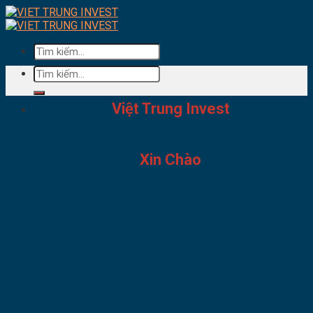
Skip
to
content
Tìm
kiếm:
Tìm
kiếm:
Việt Trung Invest
Xin Chào