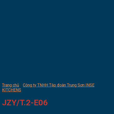
Trang chủ
/
Công ty TNHH Tập đoàn Trung Sơn INSE
KITCHENS
JZY/T.2-E06