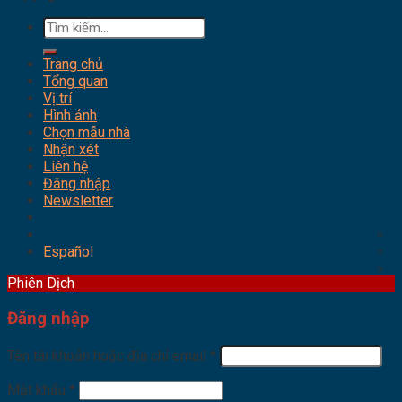
Tìm
kiếm:
Trang chủ
Tổng quan
Vị trí
Hình ảnh
Chọn mẫu nhà
Nhận xét
Liên hệ
Đăng nhập
Newsletter
Español
Phiên Dịch
Đăng nhập
Tên tài khoản hoặc địa chỉ email
*
Mật khẩu
*