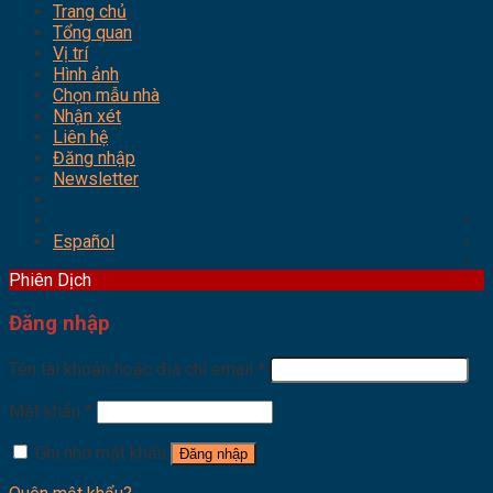
Trang chủ
Tổng quan
Vị trí
Hình ảnh
Chọn mẫu nhà
Nhận xét
Liên hệ
Đăng nhập
Newsletter
Español
Phiên Dịch
Đăng nhập
Tên tài khoản hoặc địa chỉ email
*
Mật khẩu
*
Ghi nhớ mật khẩu
Đăng nhập