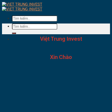
Skip
to
content
Tìm
kiếm:
Tìm
kiếm:
Việt Trung Invest
Xin Chào