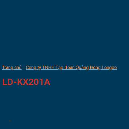
Trang chủ
/
Công ty TNHH Tập đoàn Quảng Đông Longde
LD-KX201A