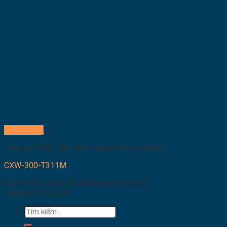
Quick View
Công ty TNHH Tập đoàn Quảng Đông Longde
CXW-300-T311M
Bản Quyền Thuộc Về Viettrunginvest.com
Copyright 2026 ©
Tìm
kiếm: