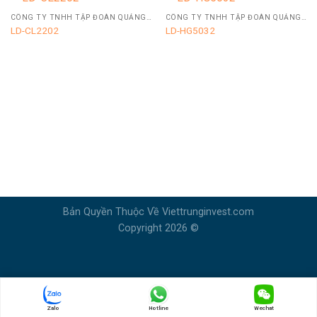
CÔNG TY TNHH TẬP ĐOÀN QUẢNG ĐÔNG LONGDE
CÔNG TY TNHH TẬP ĐOÀN QUẢNG ĐÔNG LONGDE
LD-CL2202
LD-HG5032
Bản Quyền Thuộc Về Viettrunginvest.com
Copyright 2026 ©
Zalo
Hotline
Wechat