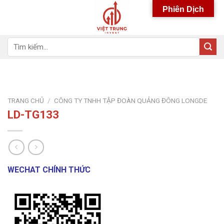
Skip
Phiên Dịch
to
content
Tìm
kiếm:
TRANG CHỦ
/
CÔNG TY TNHH TẬP ĐOÀN QUẢNG ĐÔNG LONGDE
LD-TG133
WECHAT CHÍNH THỨC