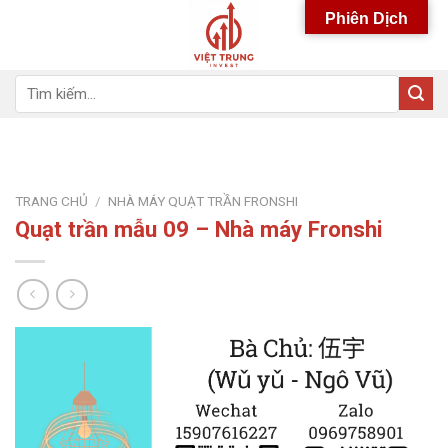
Skip
Phiên Dịch
to
content
Tìm
kiếm:
TRANG CHỦ
/
NHÀ MÁY QUẠT TRẦN FRONSHI
Quạt trần mẫu 09 – Nhà máy Fronshi