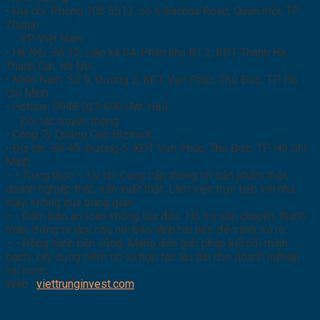
• Địa chỉ: Phòng 105 5513, số 6 Baohua Road, Quận mới, TP.
Zhuhai
VP Việt Nam :
• Hà Nội: Số 12, Liền kề 04, Phân khu B1.2, KĐT Thanh Hà,
Thanh Oai, Hà Nội
• Miền Nam: Số 9, Đường 2, KĐT Vạn Phúc, Thủ Đức, TP. Hồ
Chí Minh
• Hotline: 0948 023 690 (Mr. Hải)
Đối tác truyền thông :
• Công Ty Quảng Cáo Biztrack
• Địa chỉ: Số 45, Đường 5, KĐT Vạn Phúc, Thủ Đức, TP. Hồ Chí
Minh
– • Trung thực – Uy tín: Cung cấp thông tin sản phẩm thật,
doanh nghiệp thật, sản xuất thật. Làm việc trực tiếp với nhà
máy, không qua trung gian.
– • Đảm bảo an toàn không lừa đảo: Hỗ trợ vận chuyển, thanh
toán, đứng ra làm cầu nối bảo lãnh hai bên để tránh rủi ro.
– • Đồng hành bền vững: Mang đến giải pháp kết nối minh
bạch, xây dựng niềm tin và hợp tác lâu dài cho doanh nghiệp
hai nước
Web :
viettrunginvest.com