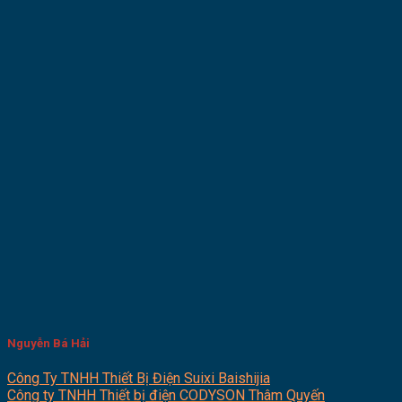
Nguyễn Bá Hải
Công Ty TNHH Thiết Bị Điện Suixi Baishijia
Công ty TNHH Thiết bị điện CODYSON Thâm Quyến