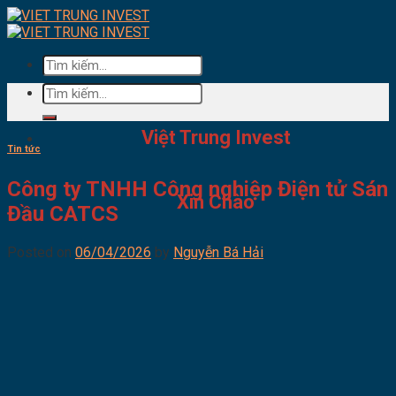
Skip
to
content
Tìm
kiếm:
Tìm
kiếm:
Việt Trung Invest
Tin tức
Công ty TNHH Công nghiệp Điện tử Sán
Xin Chào
Đầu CATCS
Posted on
06/04/2026
by
Nguyễn Bá Hải