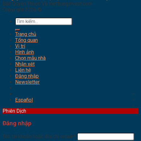
Bản Quyền Thuộc Về Viettrunginvest.com
Copyright 2026 ©
Tìm
kiếm:
Trang chủ
Tổng quan
Vị trí
Hình ảnh
Chọn mẫu nhà
Nhận xét
Liên hệ
Đăng nhập
Newsletter
Español
Phiên Dịch
Đăng nhập
Tên tài khoản hoặc địa chỉ email
*