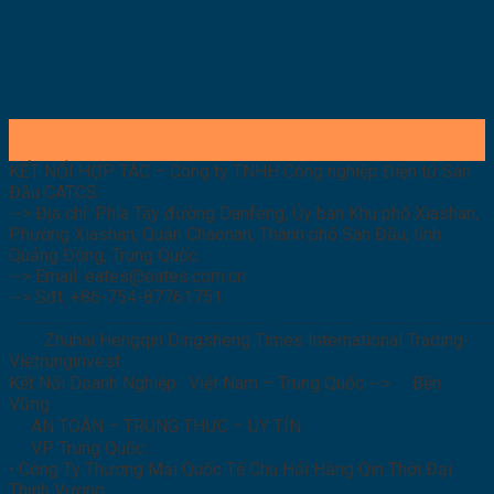
06
Th4
KẾT NỐI HỢP TÁC – Công ty TNHH Công nghiệp Điện tử Sán
Đầu CATCS
--> Địa chỉ: Phía Tây đường Danfeng, Ủy ban Khu phố Xiashan,
Phường Xiashan, Quận Chaonan, Thành phố Sán Đầu, tỉnh
Quảng Đông, Trung Quốc.
--> Email: eates@eates.com.cn
--> Sđt: +86-754-87761751
………………………………………………………………………………………………………………………
Zhuhai Hengqin Dingsheng Times International Trading-
Vietrunginvest
Kết Nối Doanh Nghiệp : Việt Nam – Trung Quốc -->
Bền
Vững
AN TOÀN – TRUNG THỰC – UY TÍN
VP Trung Quốc :
• Công Ty Thương Mại Quốc Tế Chu Hải Hằng Qin Thời Đại
Thịnh Vượng