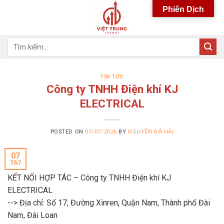
Skip
Phiên Dịch
to
content
Tìm
kiếm:
TIN TỨC
Công ty TNHH Điện khí KJ
ELECTRICAL
POSTED ON
07/07/2026
BY
NGUYỄN BÁ HẢI
07
Th7
KẾT NỐI HỢP TÁC – Công ty TNHH Điện khí KJ
ELECTRICAL
--> Địa chỉ: Số 17, Đường Xinren, Quận Nam, Thành phố Đài
Nam, Đài Loan