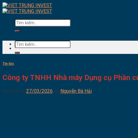
Skip
to
content
Tìm
kiếm:
Tìm
kiếm:
Tin tức
Công ty TNHH Nhà máy Dụng cụ Phần c
Posted on
27/03/2026
by
Nguyễn Bá Hải