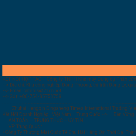
27
Th3
KẾT NỐI HỢP TÁC – Công ty TNHH Nhà máy Dụng cụ Phần cứn
--> Địa chỉ: Khu công nghiệp Đông Phương, thị trấn Đông Lý, qu
--> Email: chtools@21cn.net
--> Sđt: +86-754-85753758
………………………………………………………………………………………………………………………
Zhuhai Hengqin Dingsheng Times International Trading-Vie
Kết Nối Doanh Nghiệp : Việt Nam – Trung Quốc -->
Bền Vững
AN TOÀN – TRUNG THỰC – UY TÍN
VP Trung Quốc :
• Công Ty Thương Mại Quốc Tế Chu Hải Hằng Qin Thời Đại Thị