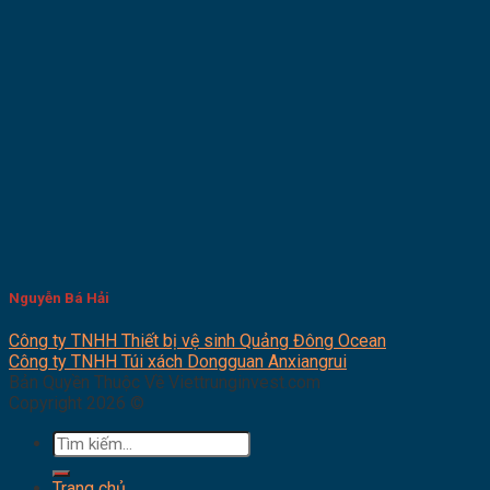
Nguyễn Bá Hải
Công ty TNHH Thiết bị vệ sinh Quảng Đông Ocean
Công ty TNHH Túi xách Dongguan Anxiangrui
Bản Quyền Thuộc Về Viettrunginvest.com
Copyright 2026 ©
Tìm
kiếm:
Trang chủ