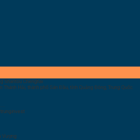
g Shantou Chenghai
ận Thành Hải, thành phố Sán Đầu, tỉnh Quảng Đông, Trung Quốc.
..
trunginvest
nh Vượng