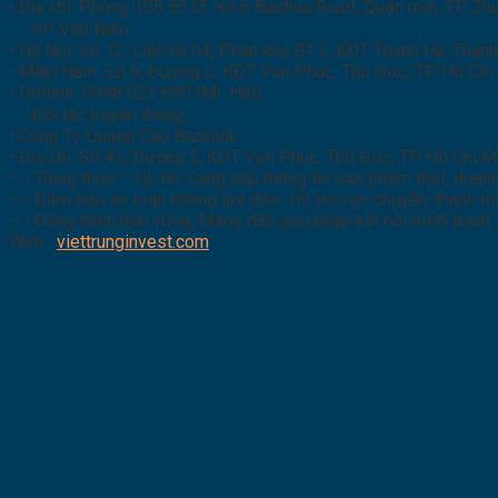
• Địa chỉ: Phòng 105 5513, số 6 Baohua Road, Quận mới, TP. Zh
VP Việt Nam :
• Hà Nội: Số 12, Liền kề 04, Phân khu B1.2, KĐT Thanh Hà, Thanh
• Miền Nam: Số 9, Đường 2, KĐT Vạn Phúc, Thủ Đức, TP. Hồ Chí
• Hotline: 0948 023 690 (Mr. Hải)
Đối tác truyền thông :
• Công Ty Quảng Cáo Biztrack
• Địa chỉ: Số 45, Đường 5, KĐT Vạn Phúc, Thủ Đức, TP. Hồ Chí M
– • Trung thực – Uy tín: Cung cấp thông tin sản phẩm thật, doanh
– • Đảm bảo an toàn không lừa đảo: Hỗ trợ vận chuyển, thanh toán
– • Đồng hành bền vững: Mang đến giải pháp kết nối minh bạch, 
Web :
viettrunginvest.com