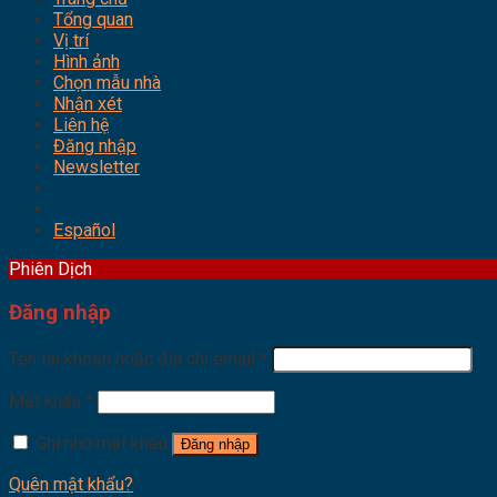
Tổng quan
Vị trí
Hình ảnh
Chọn mẫu nhà
Nhận xét
Liên hệ
Đăng nhập
Newsletter
Español
Phiên Dịch
Đăng nhập
Tên tài khoản hoặc địa chỉ email
*
Mật khẩu
*
Ghi nhớ mật khẩu
Đăng nhập
Quên mật khẩu?