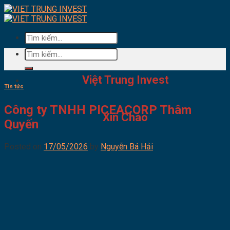
Skip
to
content
Tìm
kiếm:
Tìm
kiếm:
Việt Trung Invest
Tin tức
Công ty TNHH PICEACORP Thâm
Xin Chào
Quyến
Posted on
17/05/2026
by
Nguyễn Bá Hải