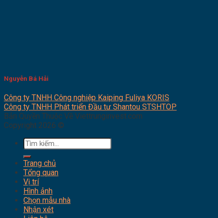
Nguyễn Bá Hải
Công ty TNHH Công nghiệp Kaiping Fuliya KORIS
Công ty TNHH Phát triển Đầu tư Shantou STSHTOP
Bản Quyền Thuộc Về Viettrunginvest.com
Copyright 2026 ©
Tìm
kiếm:
Trang chủ
Tổng quan
Vị trí
Hình ảnh
Chọn mẫu nhà
Nhận xét