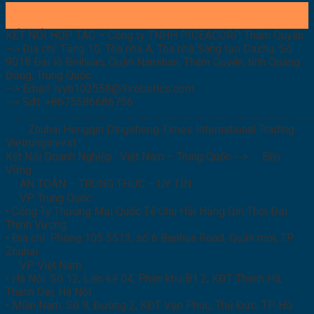
17
Th5
KẾT NỐI HỢP TÁC – Công ty TNHH PICEACORP Thâm Quyến
--> Địa chỉ: Tầng 10, Tòa nhà A, Tòa nhà Sáng tạo Dazhu, Số
9018 Đại lộ Beihuan, Quận Nanshan, Thâm Quyến, tỉnh Quảng
Đông, Trung Quốc.
--> Email: lvyh102558@3irobotics.com
--> Sđt: +8675586686756
………………………………………………………………………………………………………………………
Zhuhai Hengqin Dingsheng Times International Trading-
Vietrunginvest
Kết Nối Doanh Nghiệp : Việt Nam – Trung Quốc -->
Bền
Vững
AN TOÀN – TRUNG THỰC – UY TÍN
VP Trung Quốc :
• Công Ty Thương Mại Quốc Tế Chu Hải Hằng Qin Thời Đại
Thịnh Vượng
• Địa chỉ: Phòng 105 5513, số 6 Baohua Road, Quận mới, TP.
Zhuhai
VP Việt Nam :
• Hà Nội: Số 12, Liền kề 04, Phân khu B1.2, KĐT Thanh Hà,
Thanh Oai, Hà Nội
• Miền Nam: Số 9, Đường 2, KĐT Vạn Phúc, Thủ Đức, TP. Hồ