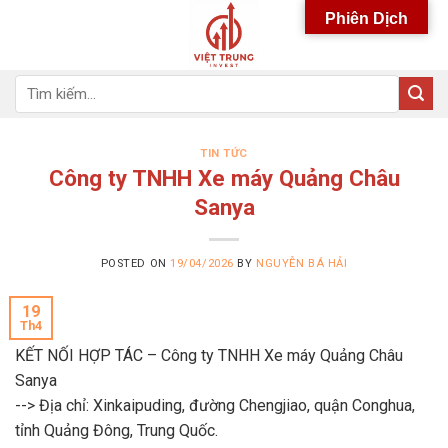
Skip
Phiên Dịch
to
content
Tìm
kiếm:
TIN TỨC
Công ty TNHH Xe máy Quảng Châu
Sanya
POSTED ON
19/04/2026
BY
NGUYỄN BÁ HẢI
19
Th4
KẾT NỐI HỢP TÁC – Công ty TNHH Xe máy Quảng Châu
Sanya
--> Địa chỉ: Xinkaipuding, đường Chengjiao, quận Conghua,
tỉnh Quảng Đông, Trung Quốc.