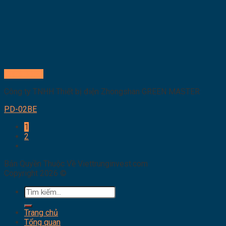
Quick View
Công ty TNHH Thiết bị điện Zhongshan GREEN MASTER
PD-02BE
1
2
Bản Quyền Thuộc Về Viettrunginvest.com
Copyright 2026 ©
Tìm
kiếm:
Trang chủ
Tổng quan