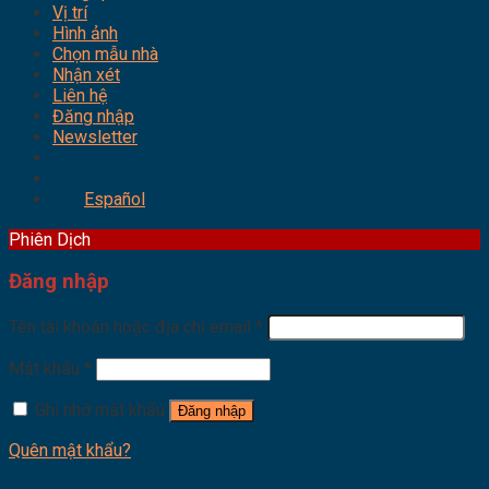
Vị trí
Hình ảnh
Chọn mẫu nhà
Nhận xét
Liên hệ
Đăng nhập
Newsletter
Español
Phiên Dịch
Đăng nhập
Tên tài khoản hoặc địa chỉ email
*
Mật khẩu
*
Ghi nhớ mật khẩu
Đăng nhập
Quên mật khẩu?