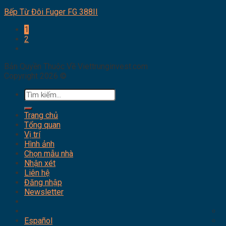
Bếp Từ Đôi Fuger FG 388II
1
2
Bản Quyền Thuộc Về Viettrunginvest.com
Copyright 2026 ©
Tìm
kiếm:
Trang chủ
Tổng quan
Vị trí
Hình ảnh
Chọn mẫu nhà
Nhận xét
Liên hệ
Đăng nhập
Newsletter
Español