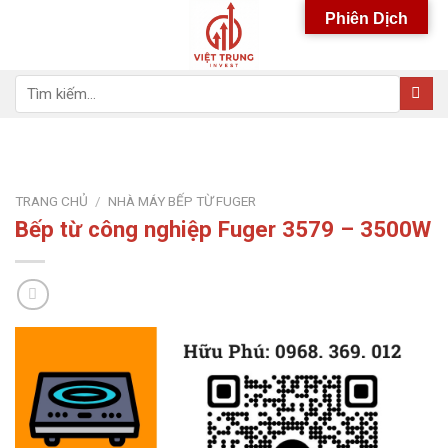
Skip
Phiên Dịch
to
content
Tìm
kiếm:
TRANG CHỦ
/
NHÀ MÁY BẾP TỪ FUGER
Bếp từ công nghiệp Fuger 3579 – 3500W