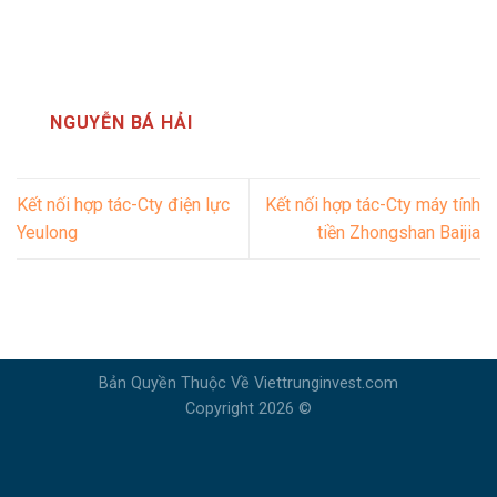
NGUYỄN BÁ HẢI
Kết nối hợp tác-Cty điện lực
Kết nối hợp tác-Cty máy tính
Yeulong
tiền Zhongshan Baijia
Bản Quyền Thuộc Về Viettrunginvest.com
Copyright 2026 ©