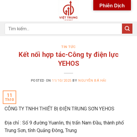
Skip
Phiên Dịch
to
content
Tìm
kiếm:
TIN TỨC
Kết nối hợp tác-Công ty điện lực
YEHOS
POSTED ON
11/10/2025
BY
NGUYỄN BÁ HẢI
11
Th10
CÔNG TY TNHH THIẾT BỊ ĐIỆN TRUNG SƠN YEHOS
Địa chỉ : Số 9 đường Yuanlin, thị trấn Nam Đầu, thành phố
Trung Sơn, tỉnh Quảng Đông, Trung