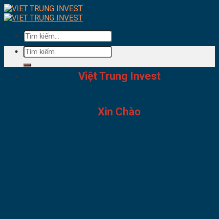
Skip
to
content
Tìm
kiếm:
Tìm
kiếm:
Việt Trung Invest
Xin Chào