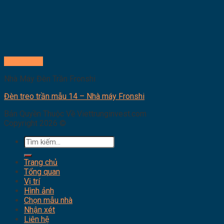
Quick View
Nhà Máy Đèn Trần Fronshi
Đèn treo trần mẫu 14 – Nhà máy Fronshi
Bản Quyền Thuộc Về Viettrunginvest.com
Copyright 2026 ©
Tìm
kiếm:
Trang chủ
Tổng quan
Vị trí
Hình ảnh
Chọn mẫu nhà
Nhận xét
Liên hệ