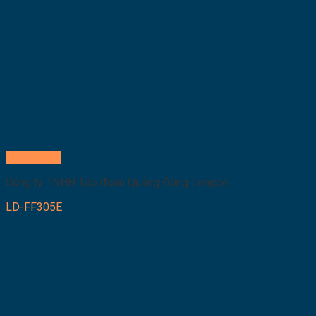
Quick View
Công ty TNHH Tập đoàn Quảng Đông Longde
LD-FF305E