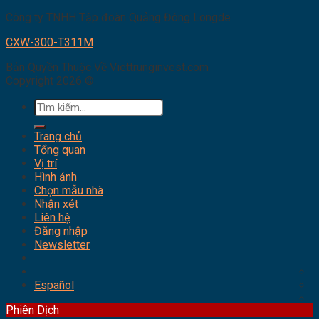
Công ty TNHH Tập đoàn Quảng Đông Longde
CXW-300-T311M
Bản Quyền Thuộc Về Viettrunginvest.com
Copyright 2026 ©
Tìm
kiếm:
Trang chủ
Tổng quan
Vị trí
Hình ảnh
Chọn mẫu nhà
Nhận xét
Liên hệ
Đăng nhập
Newsletter
Español
Phiên Dịch