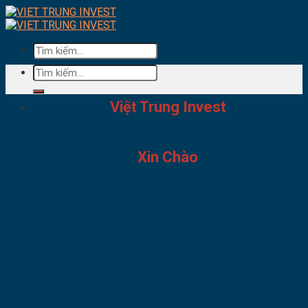
Skip
to
content
Tìm
kiếm:
Tìm
kiếm:
Việt Trung Invest
Xin Chào