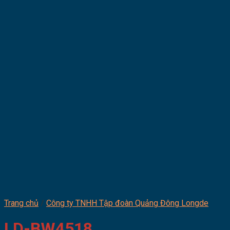
Trang chủ
/
Công ty TNHH Tập đoàn Quảng Đông Longde
LD-BW4518