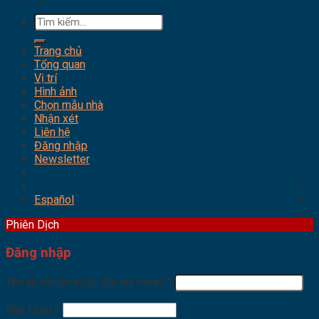
Tìm
kiếm:
Trang chủ
Tổng quan
Vị trí
Hình ảnh
Chọn mẫu nhà
Nhận xét
Liên hệ
Đăng nhập
Newsletter
Español
Phiên Dịch
Đăng nhập
Tên tài khoản hoặc địa chỉ email
*
Mật khẩu
*