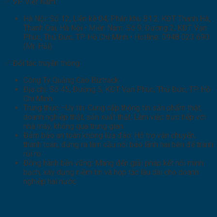
✅ VP Việt Nam :
Hà Nội: Số 12, Liền kề 04, Phân khu B1.2, KĐT Thanh Hà,
Thanh Oai, Hà Nội • Miền Nam: Số 9, Đường 2, KĐT Vạn
Phúc, Thủ Đức, TP. Hồ Chí Minh • Hotline: 0948 023 690
(Mr. Hải)
✅ Đối tác truyền thông :
Công Ty Quảng Cáo Biztrack
Địa chỉ: Số 45, Đường 5, KĐT Vạn Phúc, Thủ Đức, TP. Hồ
Chí Minh
Trung thực –Uy tín: Cung cấp thông tin sản phẩm thật,
doanh nghiệp thật, sản xuất thật. Làm việc trực tiếp với
nhà máy, không qua trung gian.
Đảm bảo an toàn không lừa đảo: Hỗ trợ vận chuyển,
thanh toán, đứng ra làm cầu nối bảo lãnh hai bên để tránh
rủi ro.
Đồng hành bền vững: Mang đến giải pháp kết nối minh
bạch, xây dựng niềm tin và hợp tác lâu dài cho doanh
nghiệp hai nước