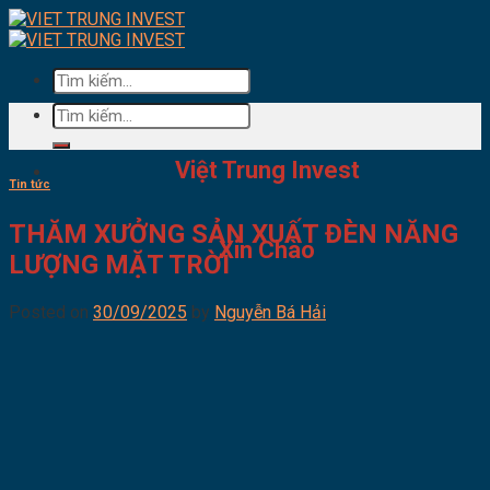
Skip
to
content
Tìm
kiếm:
Tìm
kiếm:
Việt Trung Invest
Tin tức
THĂM XƯỞNG SẢN XUẤT ĐÈN NĂNG
Xin Chào
LƯỢNG MẶT TRỜI
Posted on
30/09/2025
by
Nguyễn Bá Hải