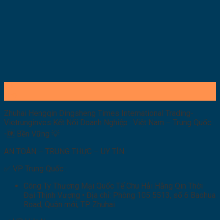
30
Th9
Zhuhai Hengqin Dingsheng Times International Trading-
Vietrunginves Kết Nối Doanh Nghiệp : Việt Nam – Trung Quốc
-🆗 Bền Vững 💡
AN TOÀN – TRUNG THỰC – UY TÍN
✅ VP Trung Quốc :
Công Ty Thương Mại Quốc Tế Chu Hải Hằng Qin Thời
Đại Thịnh Vượng • Địa chỉ: Phòng 105 5513, số 6 Baohua
Road, Quận mới, TP. Zhuhai