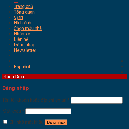
Trang chủ
Tổng quan
Vị trí
Hình ảnh
Chọn mẫu nhà
Nhận xét
Liên hệ
Đăng nhập
Newsletter
Español
Phiên Dịch
Đăng nhập
Tên tài khoản hoặc địa chỉ email
*
Mật khẩu
*
Ghi nhớ mật khẩu
Đăng nhập