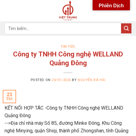
Skip
Phiên Dịch
to
content
Tìm
kiếm:
TIN TỨC
Công ty TNHH Công nghệ WELLAND
Quảng Đông
POSTED ON
23/01/2026
BY
NGUYỄN BÁ HẢI
23
Th1
KẾT NỐI HỢP TÁC -Công ty TNHH Công nghệ WELLAND
Quảng Đông
-->Địa chỉ nhà máy:Số 85, đường Minke Đông, Khu Công
nghệ Minying, quận Shiqi, thành phố Zhongshan, tỉnh Quảng