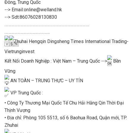
Đông, Trung Quốc
--> Email:online@welland.hk
--> Sdt:86076028130830
…………………………………………………………………………..
……………………………………….
Zhuhai Hengqin Dingsheng Times International Trading-
Vietrunginvest
Kết Nối Doanh Nghiệp : Việt Nam – Trung Quốc -->
Bền
Vững
AN TOÀN – TRUNG THỰC – UY TÍN
VP Trung Quốc :
• Công Ty Thương Mại Quốc Tế Chu Hải Hằng Qin Thời Đại
Thịnh Vượng
• Địa chỉ: Phòng 105 5513, số 6 Baohua Road, Quận mới, TP.
Zhuhai