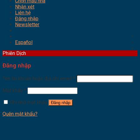
Chọn mẫu nhà
Nhận xét
Liên hệ
Đăng nhập
Newsletter
Español
Phiên Dịch
Đăng nhập
Tên tài khoản hoặc địa chỉ email
*
Mật khẩu
*
Ghi nhớ mật khẩu
Đăng nhập
Quên mật khẩu?