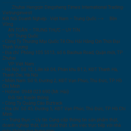
……………………………………….
Zhuhai Hengqin Dingsheng Times International Trading-
Vietrunginvest
Kết Nối Doanh Nghiệp : Việt Nam – Trung Quốc -->
Bền
Vững
AN TOÀN – TRUNG THỰC – UY TÍN
VP Trung Quốc :
• Công Ty Thương Mại Quốc Tế Chu Hải Hằng Qin Thời Đại
Thịnh Vượng
• Địa chỉ: Phòng 105 5513, số 6 Baohua Road, Quận mới, TP.
Zhuhai
VP Việt Nam :
• Hà Nội: Số 12, Liền kề 04, Phân khu B1.2, KĐT Thanh Hà,
Thanh Oai, Hà Nội
• Miền Nam: Số 9, Đường 2, KĐT Vạn Phúc, Thủ Đức, TP. Hồ
Chí Minh
• Hotline: 0948 023 690 (Mr. Hải)
Đối tác truyền thông :
• Công Ty Quảng Cáo Biztrack
• Địa chỉ: Số 45, Đường 5, KĐT Vạn Phúc, Thủ Đức, TP. Hồ Chí
Minh
– • Trung thực – Uy tín: Cung cấp thông tin sản phẩm thật,
doanh nghiệp thật, sản xuất thật. Làm việc trực tiếp với nhà
máy, không qua trung gian.