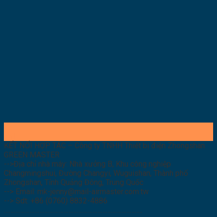
23
Th1
KẾT NỐI HỢP TÁC – Công ty TNHH Thiết bị điện Zhongshan
GREEN MASTER
-->Địa chỉ nhà máy: Nhà xưởng B, Khu công nghiệp
Changmingshui, Đường Changyi, Wuguishan, Thành phố
Zhongshan, Tỉnh Quảng Đông, Trung Quốc
--> Email: mk-jenny@mail-airmaster.com.tw
--> Sdt: +86 (0760) 8832-4886
…………………………………………………………………………..