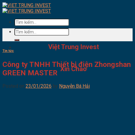
Skip
to
content
Tìm
kiếm:
Tìm
kiếm:
Việt Trung Invest
Tin tức
Công ty TNHH Thiết bị điện Zhongshan
Xin Chào
GREEN MASTER
Posted on
23/01/2026
by
Nguyễn Bá Hải