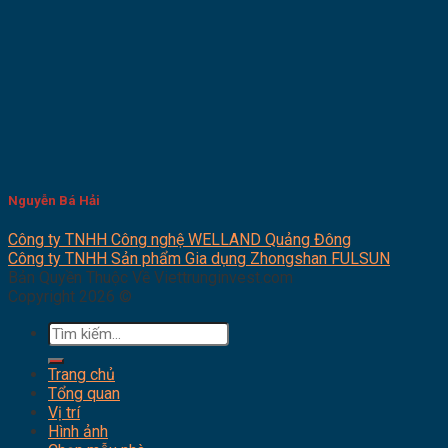
Nguyễn Bá Hải
Công ty TNHH Công nghệ WELLAND Quảng Đông
Công ty TNHH Sản phẩm Gia dụng Zhongshan FULSUN
Bản Quyền Thuộc Về Viettrunginvest.com
Copyright 2026 ©
Tìm
kiếm:
Trang chủ
Tổng quan
Vị trí
Hình ảnh