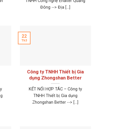
an
TNHH Công nghệ Enaiter Quảng
Đông --> Địa [...]
22
Th3
t
Công ty TNHH Thiết bị Gia
dụng Zhongshan Better
y
KẾT NỐI HỢP TÁC – Công ty
ng
TNHH Thiết bị Gia dụng
Zhongshan Better --> [...]