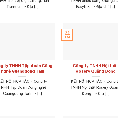
HH Thiết bị Điện Zhongshan
TNHH chiếu sáng Zhongsh
Tianmei --> Địa [...]
Easylink --> Địa chỉ: [...]
22
Th3
g ty TNHH Tập đoàn Công
Công ty TNHH Nội thấ
nghệ Guangdong Taili
Rosery Quảng Đông
KẾT NỐI HỢP TÁC – Công ty
KẾT NỐI HỢP TÁC – Công t
TNHH Tập đoàn Công nghệ
TNHH Nội thất Rosery Quả
Guangdong Taili --> [...]
Đông --> Địa [...]