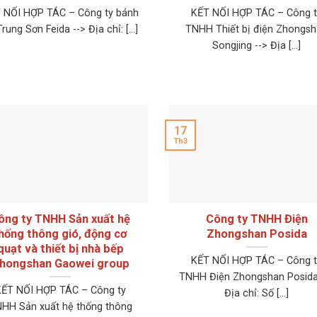
 NỐI HỢP TÁC – Công ty bánh
KẾT NỐI HỢP TÁC – Công t
rung Sơn Feida --> Địa chỉ: [...]
TNHH Thiết bị điện Zhongs
Songjing --> Địa [...]
17
Th3
ông ty TNHH Sản xuất hệ
Công ty TNHH Điện
hống thông gió, động cơ
Zhongshan Posida
quạt và thiết bị nhà bếp
KẾT NỐI HỢP TÁC – Công t
hongshan Gaowei group
TNHH Điện Zhongshan Posida
KẾT NỐI HỢP TÁC – Công ty
Địa chỉ: Số [...]
HH Sản xuất hệ thống thông