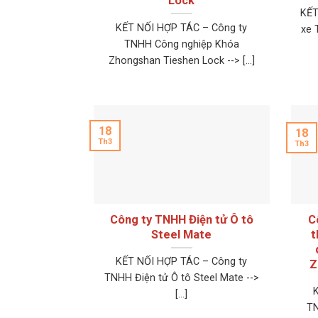
Lock
KẾT
KẾT NỐI HỢP TÁC – Công ty
xe T
TNHH Công nghiệp Khóa
Zhongshan Tieshen Lock --> [...]
18
18
Th3
Th3
Công ty TNHH Điện tử Ô tô
C
Steel Mate
t
KẾT NỐI HỢP TÁC – Công ty
Z
TNHH Điện tử Ô tô Steel Mate -->
[...]
TN