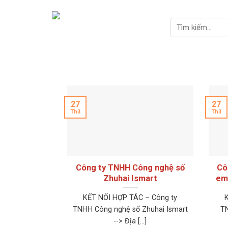
Skip
to
Tìm
content
kiếm:
27
27
Th3
Th3
Công ty TNHH Công nghệ số
Cô
Zhuhai Ismart
em
KẾT NỐI HỢP TÁC – Công ty
TNHH Công nghệ số Zhuhai Ismart
T
--> Địa [...]