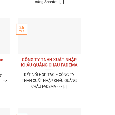
cứng Shantou [...]
26
Th3
ne
CÔNG TY TNHH XUẤT NHẬP
KHẨU QUẢNG CHÂU FADEMA
y
KẾT NỐI HỢP TÁC – CÔNG TY
 -->
TNHH XUẤT NHẬP KHẨU QUẢNG
CHÂU FADEMA --> [...]