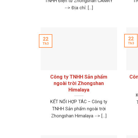
TNHH Điện tử Zhongshan CAMRY
TN
--> Địa chỉ: [...]
22
22
Th3
Th3
Công ty TNHH Sản phẩm
Côn
ngoài trời Zhongshan
Himalaya
KẾT NỐI HỢP TÁC – Công ty
TNHH Sản phẩm ngoài trời
Zhongshan Himalaya --> [...]